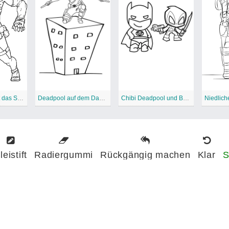
Deadpool nimmt das Schwert
Deadpool auf dem Dach des Gebäudes
Chibi Deadpool und Batman
Niedlich
leistift
Radiergummi
Rückgängig machen
Klar
S