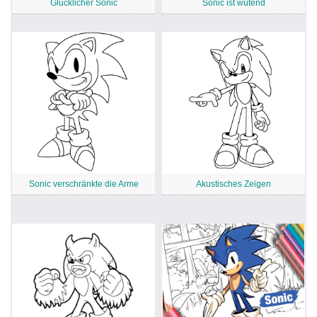
Glücklicher Sonic
Sonic ist wütend
Sonic verschränkte die Arme
Akustisches Zeigen