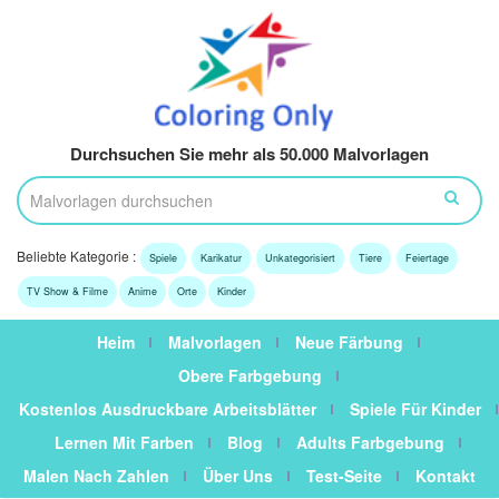
Durchsuchen Sie mehr als 50.000 Malvorlagen
Beliebte Kategorie :
Spiele
Karikatur
Unkategorisiert
Tiere
Feiertage
TV Show & Filme
Anime
Orte
Kinder
Heim
Malvorlagen
Neue Färbung
Obere Farbgebung
Kostenlos Ausdruckbare Arbeitsblätter
Spiele Für Kinder
Lernen Mit Farben
Blog
Adults Farbgebung
Malen Nach Zahlen
Über Uns
Test-Seite
Kontakt