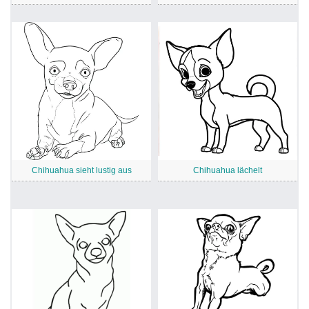
Chihuahua sieht lustig aus
Chihuahua lächelt