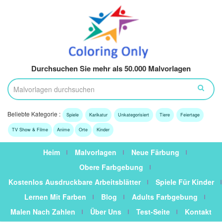
Durchsuchen Sie mehr als 50.000 Malvorlagen
Beliebte Kategorie :
Spiele
Karikatur
Unkategorisiert
Tiere
Feiertage
TV Show & Filme
Anime
Orte
Kinder
Heim
Malvorlagen
Neue Färbung
Obere Farbgebung
Kostenlos Ausdruckbare Arbeitsblätter
Spiele Für Kinder
Lernen Mit Farben
Blog
Adults Farbgebung
Malen Nach Zahlen
Über Uns
Test-Seite
Kontakt