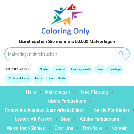
Durchsuchen Sie mehr als 50.000 Malvorlagen
Beliebte Kategorie :
Spiele
Karikatur
Unkategorisiert
Tiere
Feiertage
TV Show & Filme
Anime
Orte
Kinder
Heim
Malvorlagen
Neue Färbung
Obere Farbgebung
Kostenlos Ausdruckbare Arbeitsblätter
Spiele Für Kinder
Lernen Mit Farben
Blog
Adults Farbgebung
Malen Nach Zahlen
Über Uns
Test-Seite
Kontakt