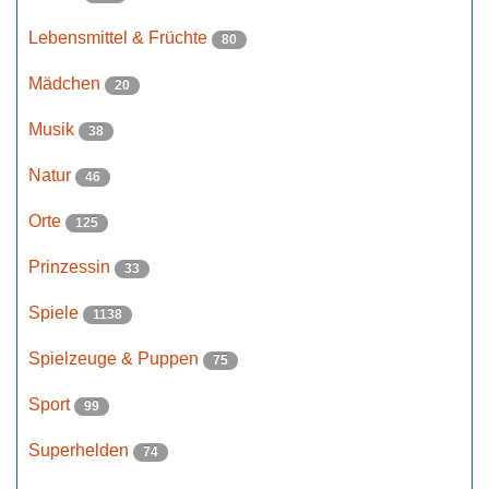
Lebensmittel & Früchte
80
Mädchen
20
Musik
38
Natur
46
Orte
125
Prinzessin
33
Spiele
1138
Spielzeuge & Puppen
75
Sport
99
Superhelden
74