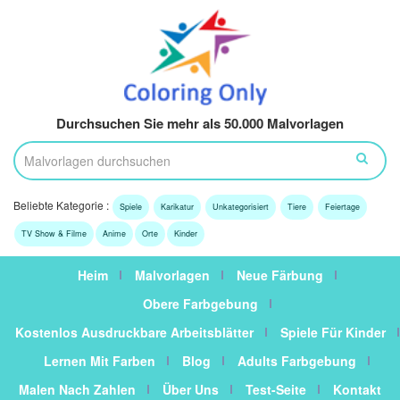
Durchsuchen Sie mehr als 50.000 Malvorlagen
Beliebte Kategorie :
Spiele
Karikatur
Unkategorisiert
Tiere
Feiertage
TV Show & Filme
Anime
Orte
Kinder
Heim
Malvorlagen
Neue Färbung
Obere Farbgebung
Kostenlos Ausdruckbare Arbeitsblätter
Spiele Für Kinder
Lernen Mit Farben
Blog
Adults Farbgebung
Malen Nach Zahlen
Über Uns
Test-Seite
Kontakt