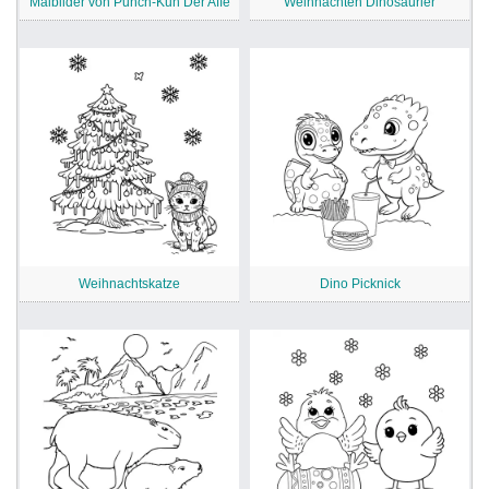
Malbilder von Punch-Kun Der Affe
Weihnachten Dinosaurier
Weihnachtskatze
Dino Picknick