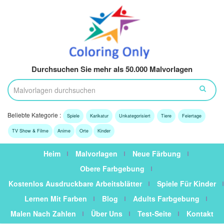
Durchsuchen Sie mehr als 50.000 Malvorlagen
Beliebte Kategorie :
Spiele
Karikatur
Unkategorisiert
Tiere
Feiertage
TV Show & Filme
Anime
Orte
Kinder
Heim
Malvorlagen
Neue Färbung
Obere Farbgebung
Kostenlos Ausdruckbare Arbeitsblätter
Spiele Für Kinder
Lernen Mit Farben
Blog
Adults Farbgebung
Malen Nach Zahlen
Über Uns
Test-Seite
Kontakt