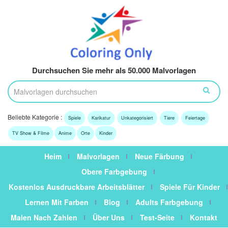
Durchsuchen Sie mehr als 50.000 Malvorlagen
Beliebte Kategorie :
Spiele
Karikatur
Unkategorisiert
Tiere
Feiertage
TV Show & Filme
Anime
Orte
Kinder
Heim
Malvorlagen
Neue Färbung
Obere Farbgebung
Kostenlos Ausdruckbare Arbeitsblätter
Spiele Für Kinder
Lernen Mit Farben
Blog
Adults Farbgebung
Malen Nach Zahlen
Über Uns
Test-Seite
Kontakt