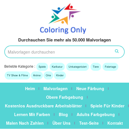
Durchsuchen Sie mehr als 50.000 Malvorlagen
Beliebte Kategorie :
Spiele
Karikatur
Unkategorisiert
Tiere
Feiertage
TV Show & Filme
Anime
Orte
Kinder
Heim
Malvorlagen
Neue Färbung
Obere Farbgebung
Kostenlos Ausdruckbare Arbeitsblätter
Spiele Für Kinder
Lernen Mit Farben
Blog
Adults Farbgebung
Malen Nach Zahlen
Über Uns
Test-Seite
Kontakt