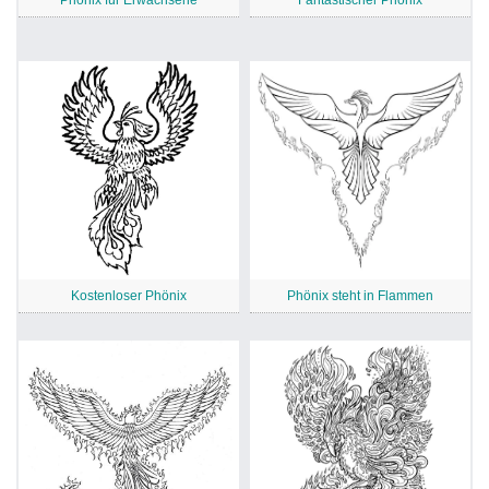
Phönix für Erwachsene
Fantastischer Phönix
Kostenloser Phönix
Phönix steht in Flammen