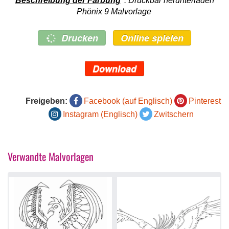
Beschreibung der Färbung
: Druckbar herunterladen
Phönix 9 Malvorlage
Drucken
Online spielen
Download
Freigeben:
Facebook (auf Englisch)
Pinterest
Instagram (Englisch)
Zwitschern
Verwandte Malvorlagen