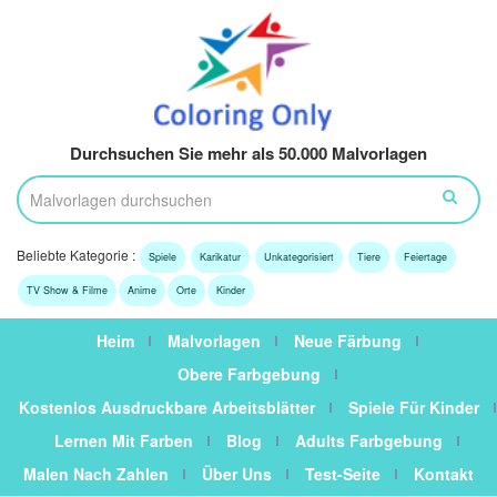
Durchsuchen Sie mehr als 50.000 Malvorlagen
Beliebte Kategorie :
Spiele
Karikatur
Unkategorisiert
Tiere
Feiertage
TV Show & Filme
Anime
Orte
Kinder
Heim
Malvorlagen
Neue Färbung
Obere Farbgebung
Kostenlos Ausdruckbare Arbeitsblätter
Spiele Für Kinder
Lernen Mit Farben
Blog
Adults Farbgebung
Malen Nach Zahlen
Über Uns
Test-Seite
Kontakt