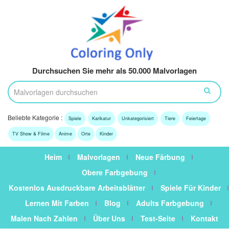
Durchsuchen Sie mehr als 50.000 Malvorlagen
Beliebte Kategorie :
Spiele
Karikatur
Unkategorisiert
Tiere
Feiertage
TV Show & Filme
Anime
Orte
Kinder
Heim
Malvorlagen
Neue Färbung
Obere Farbgebung
Kostenlos Ausdruckbare Arbeitsblätter
Spiele Für Kinder
Lernen Mit Farben
Blog
Adults Farbgebung
Malen Nach Zahlen
Über Uns
Test-Seite
Kontakt