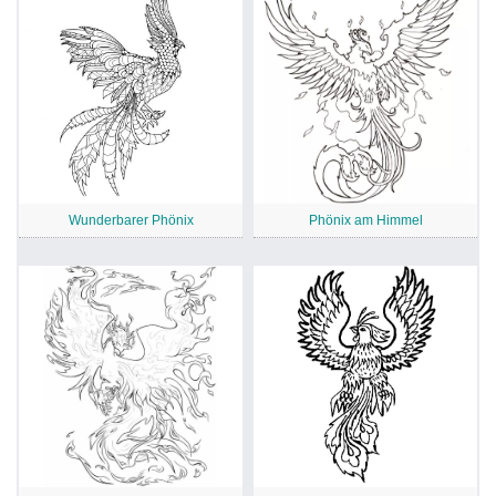
Wunderbarer Phönix
Phönix am Himmel