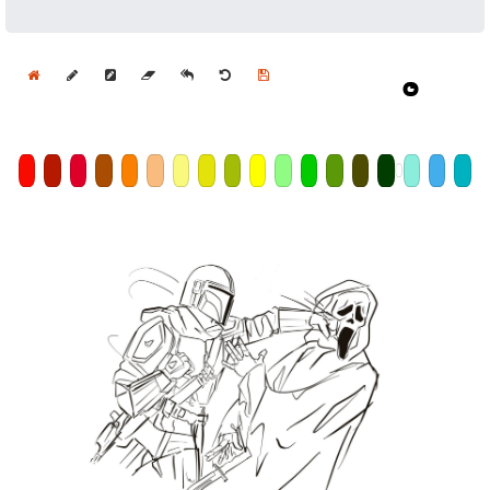
Home
Draw
Pencil
Eraser
Undo
Clear
Save
Size