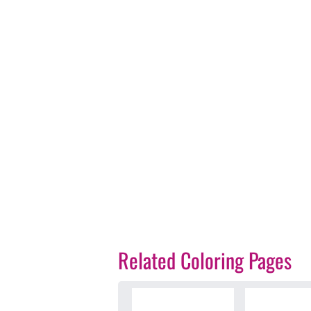
Related Coloring Pages