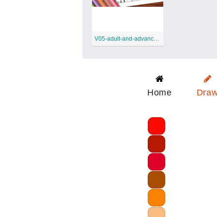
V05-adult-and-advanced-color-by-number-1-1-300×300
Home
Dra