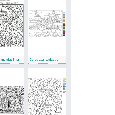
Cores avançadas imprimíveis por números
Cores avançadas por números