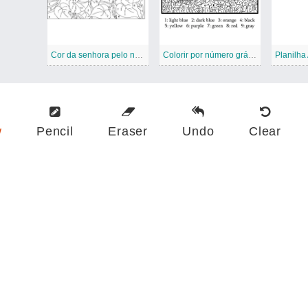
Cor da senhora pelo número para o adulto
Colorir por número grátis para adultos
w
Pencil
Eraser
Undo
Clear