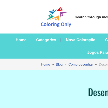
Search through mor
Home
Categories
Nova Coloração
C
Jogos Para
Home
»
Blog
»
Como desenhar
»
Desen
Desen