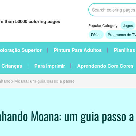
e than 50000 coloring pages
Popular Category :
Jogos
Férias
Programas de TV
oloração Superior
Pintura Para Adultos
Planilhas
 Crianças
Para Imprimir
Aprendendo Com Cores
hando Moana: um guia passo a passo
hando Moana: um guia passo a