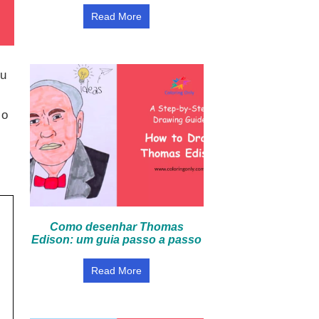
Read More
eu
 o
Como desenhar Thomas
Edison: um guia passo a passo
Read More