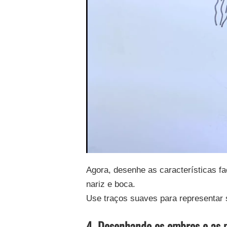
Agora, desenhe as características f
nariz e boca.
Use traços suaves para representar 
4. Desenhando os ombros e as 