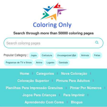
Search through more than 50000 coloring pages
Popular Category :
Jogos
Caricatura
Uncategorized @pt
Animais
Férias
Programas de TV e filmes
Anime
Lugares
Garotada
Home
Categories
Nova Coloração
Coloração Superior
Pintura Para Adultos
Planilhas Para Impressão Gratuitas
Pintar Por Números
Jogos Para Crianças
Para Imprimir
Aprendendo Com Cores
Blogue