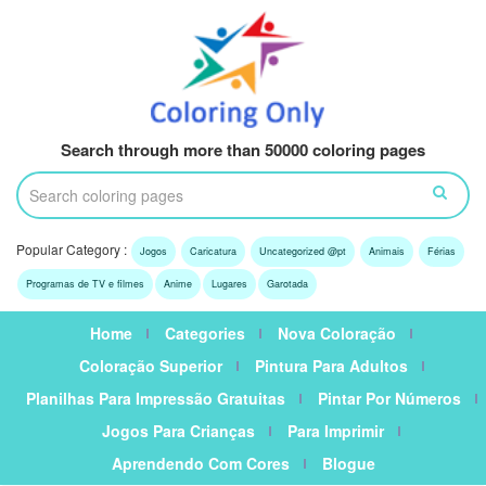
Search through more than 50000 coloring pages
Popular Category :
Jogos
Caricatura
Uncategorized @pt
Animais
Férias
Programas de TV e filmes
Anime
Lugares
Garotada
Home
Categories
Nova Coloração
Coloração Superior
Pintura Para Adultos
Planilhas Para Impressão Gratuitas
Pintar Por Números
Jogos Para Crianças
Para Imprimir
Aprendendo Com Cores
Blogue