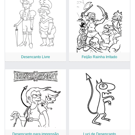
Desencanto Livre
Feijão Rainha Irritado
Desencanto para impressão
Luci de Desencanto