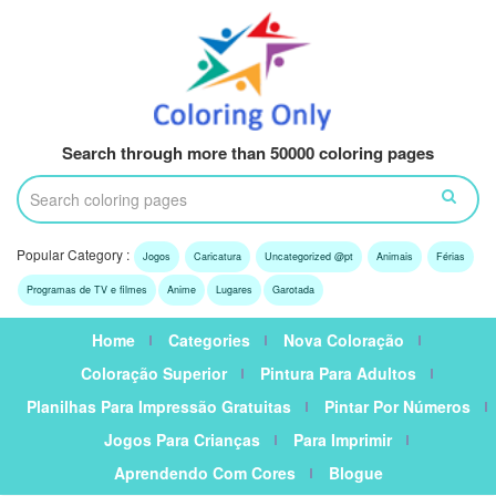
Search through more than 50000 coloring pages
Popular Category :
Jogos
Caricatura
Uncategorized @pt
Animais
Férias
Programas de TV e filmes
Anime
Lugares
Garotada
Home
Categories
Nova Coloração
Coloração Superior
Pintura Para Adultos
Planilhas Para Impressão Gratuitas
Pintar Por Números
Jogos Para Crianças
Para Imprimir
Aprendendo Com Cores
Blogue