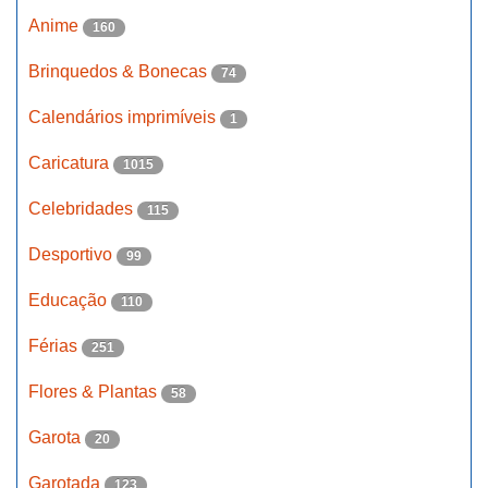
Anime
160
Brinquedos & Bonecas
74
Calendários imprimíveis
1
Caricatura
1015
Celebridades
115
Desportivo
99
Educação
110
Férias
251
Flores & Plantas
58
Garota
20
Garotada
123