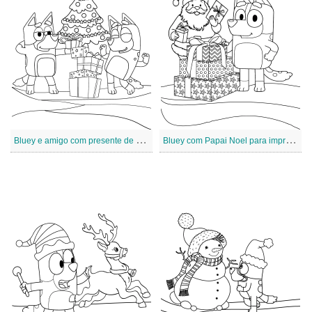
B
luey e amigo com presente de Natal
B
luey com Papai Noel para impressão no Natal