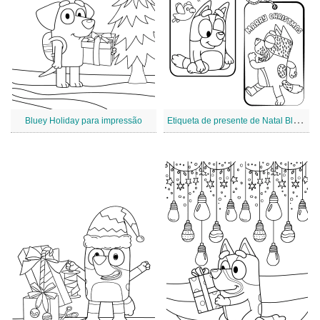
E
tiqueta de presente de Natal Bluey
Bluey Holiday para impressão