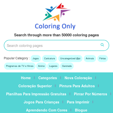
Search through more than 50000 coloring pages
Popular Category :
Jogos
Caricatura
Uncategorized @pt
Animais
Férias
Programas de TV e filmes
Anime
Lugares
Garotada
Home
Categories
Nova Coloração
Coloração Superior
Pintura Para Adultos
Planilhas Para Impressão Gratuitas
Pintar Por Números
Jogos Para Crianças
Para Imprimir
Aprendendo Com Cores
Blogue