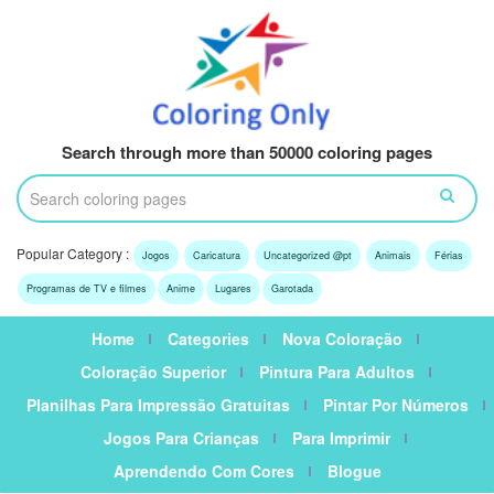
Search through more than 50000 coloring pages
Popular Category :
Jogos
Caricatura
Uncategorized @pt
Animais
Férias
Programas de TV e filmes
Anime
Lugares
Garotada
Home
Categories
Nova Coloração
Coloração Superior
Pintura Para Adultos
Planilhas Para Impressão Gratuitas
Pintar Por Números
Jogos Para Crianças
Para Imprimir
Aprendendo Com Cores
Blogue