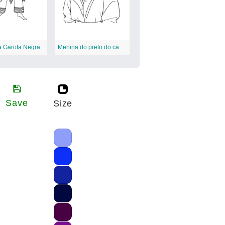
a Garota Negra
Menina do preto do cabelo do afro
Save
Size