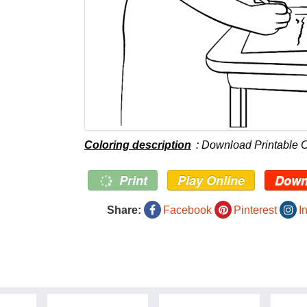
Coloring description
: Download Printable 
Print
Play Online
Down
Share:
Facebook
Pinterest
I