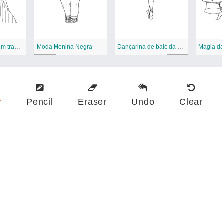
Menina negra com tranças
Moda Menina Negra
Dançarina de balé da menina negra
Magia d
w
Pencil
Eraser
Undo
Clear