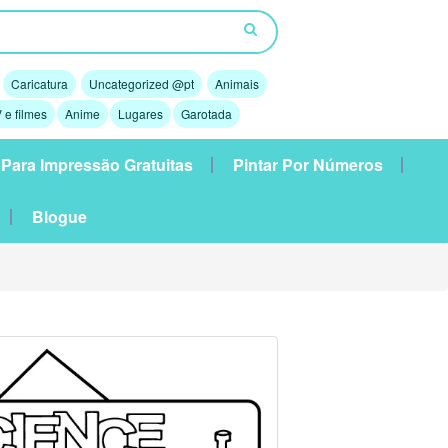
Caricatura
Uncategorized @pt
Animais
 e filmes
Anime
Lugares
Garotada
 Para Impressão Gratuitas
Pintar Por Números
Blogue