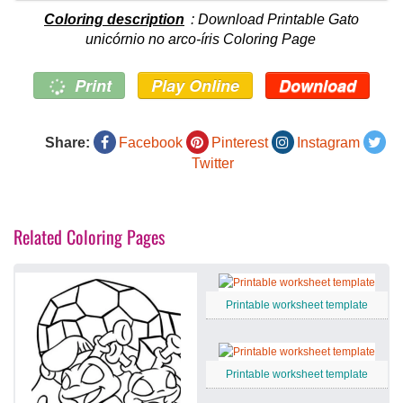
Coloring description
: Download Printable Gato
unicórnio no arco-íris Coloring Page
Print
Play Online
Download
Share:
Facebook
Pinterest
Instagram
Twitter
Related Coloring Pages
Printable worksheet template
Printable worksheet template