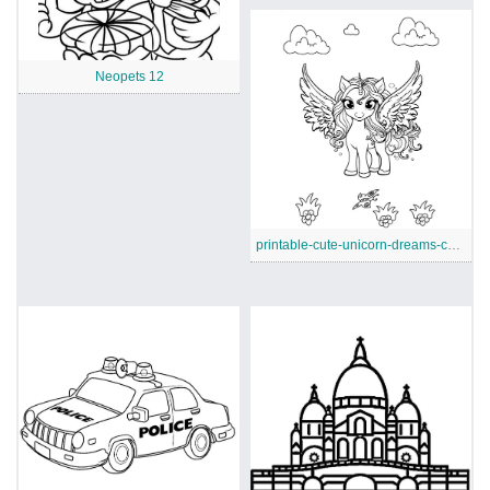
Neopets 12
printable-cute-unicorn-dreams-coloring-sheet