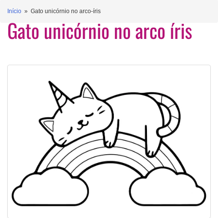
Início
» Gato unicórnio no arco-íris
Gato unicórnio no arco íris