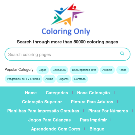
Search through more than 50000 coloring pages
Popular Category :
Jogos
Caricatura
Uncategorized @pt
Animais
Férias
Programas de TV e filmes
Anime
Lugares
Garotada
Home
Categories
Nova Coloração
Coloração Superior
Pintura Para Adultos
Planilhas Para Impressão Gratuitas
Pintar Por Números
Jogos Para Crianças
Para Imprimir
Aprendendo Com Cores
Blogue