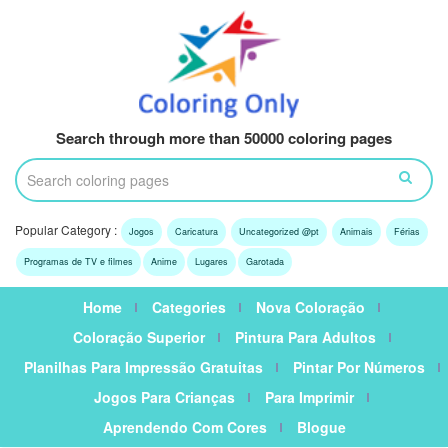
Search through more than 50000 coloring pages
Popular Category :
Jogos
Caricatura
Uncategorized @pt
Animais
Férias
Programas de TV e filmes
Anime
Lugares
Garotada
Home
Categories
Nova Coloração
Coloração Superior
Pintura Para Adultos
Planilhas Para Impressão Gratuitas
Pintar Por Números
Jogos Para Crianças
Para Imprimir
Aprendendo Com Cores
Blogue