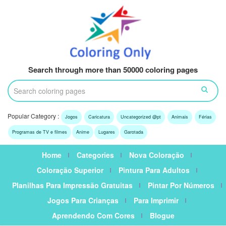
Search through more than 50000 coloring pages
Popular Category :
Jogos
Caricatura
Uncategorized @pt
Animais
Férias
Programas de TV e filmes
Anime
Lugares
Garotada
Home
Categories
Nova Coloração
Coloração Superior
Pintura Para Adultos
Planilhas Para Impressão Gratuitas
Pintar Por Números
Jogos Para Crianças
Para Imprimir
Aprendendo Com Cores
Blogue