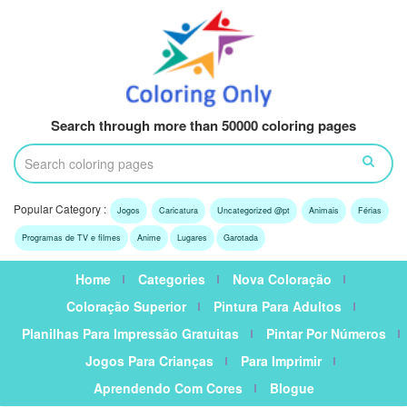
Search through more than 50000 coloring pages
Popular Category :
Jogos
Caricatura
Uncategorized @pt
Animais
Férias
Programas de TV e filmes
Anime
Lugares
Garotada
Home
Categories
Nova Coloração
Coloração Superior
Pintura Para Adultos
Planilhas Para Impressão Gratuitas
Pintar Por Números
Jogos Para Crianças
Para Imprimir
Aprendendo Com Cores
Blogue