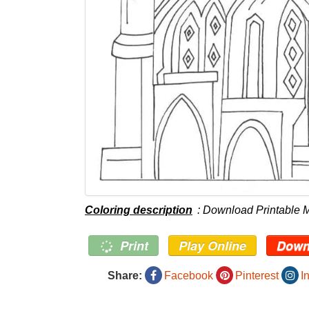
Coloring description
: Download Printable M
Print
Play Online
Down
Share:
Facebook
Pinterest
I