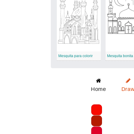
Mesquita para colorir
Mesquita bonita
Home
Dra