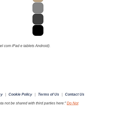
el com iPad e tablets Android).
cy
|
Cookie Policy
|
Terms of Us
|
Contact Us
a not be shared with third parties here:"
Do Not