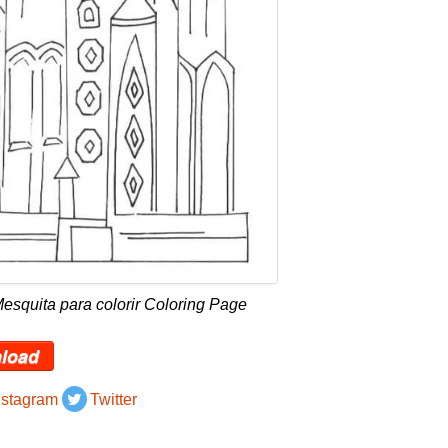
esquita para colorir Coloring Page
load
nstagram
Twitter