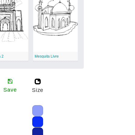
a 2
Mesquita Livre
Save
Size