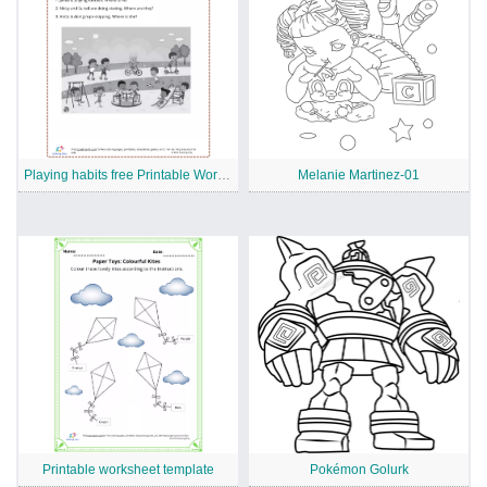
Playing habits free Printable Worksheet
Melanie Martinez-01
Printable worksheet template
Pokémon Golurk