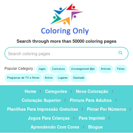
Search through more than 50000 coloring pages
Popular Category :
Jogos
Caricatura
Uncategorized @pt
Animais
Férias
Programas de TV e filmes
Anime
Lugares
Garotada
Home
Categories
Nova Coloração
Coloração Superior
Pintura Para Adultos
Planilhas Para Impressão Gratuitas
Pintar Por Números
Jogos Para Crianças
Para Imprimir
Aprendendo Com Cores
Blogue