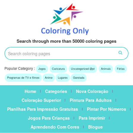
Search through more than 50000 coloring pages
Popular Category :
Jogos
Caricatura
Uncategorized @pt
Animais
Férias
Programas de TV e filmes
Anime
Lugares
Garotada
Home
Categories
Nova Coloração
Coloração Superior
Pintura Para Adultos
Planilhas Para Impressão Gratuitas
Pintar Por Números
Jogos Para Crianças
Para Imprimir
Aprendendo Com Cores
Blogue