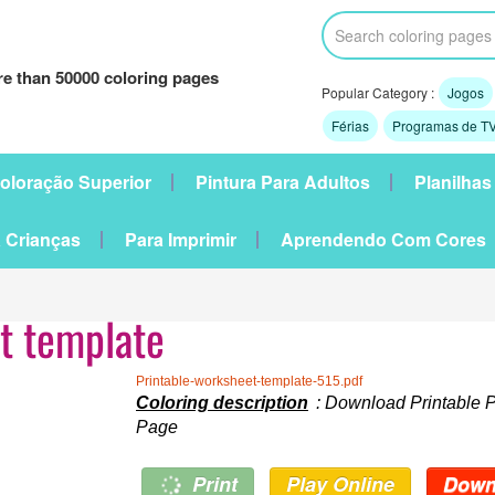
e than 50000 coloring pages
Popular Category :
Jogos
Férias
Programas de TV
oloração Superior
Pintura Para Adultos
Planilhas
 Crianças
Para Imprimir
Aprendendo Com Cores
t template
Printable-worksheet-template-515.pdf
Coloring description
: Download Printable P
Page
Print
Play Online
Down