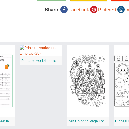
Share:
Facebook
Pinterest
I
Printable worksheet template (25)
Printable worksheet template
Zen Coloring Page For Adults
Dinosau