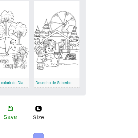
Folha de colorir do Dia do Kansas para crianças
Desenho de Soberbo País das Maravilhas do Inverno para colorir
Save
Size