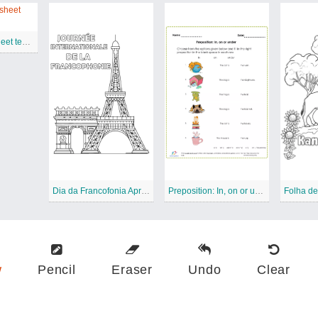
Printable worksheet template
Dia da Francofonia Aprendizagem de Línguas
Preposition: In, on or under free Printable Worksheet
w
Pencil
Eraser
Undo
Clear