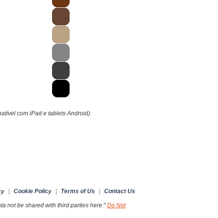
atível com iPad e tablets Android).
cy
|
Cookie Policy
|
Terms of Us
|
Contact Us
a not be shared with third parties here:"
Do Not