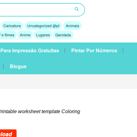
Caricatura
Uncategorized @pt
Animais
 e filmes
Anime
Lugares
Garotada
 Para Impressão Gratuitas
Pintar Por Números
Blogue
rintable worksheet template Coloring
load