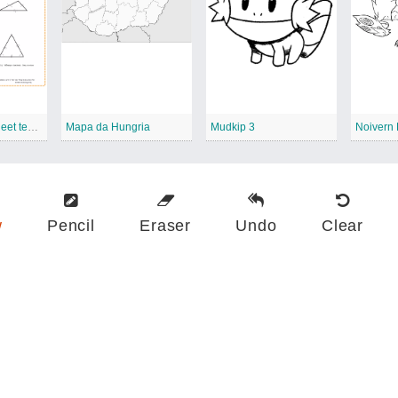
Printable worksheet template
Mapa da Hungria
Mudkip 3
Noivern
w
Pencil
Eraser
Undo
Clear