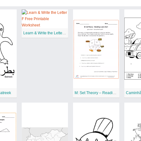
Learn & Write the Letter F Free Printable Worksheet
Batreek
M: Set Theory – Reading a pie chart