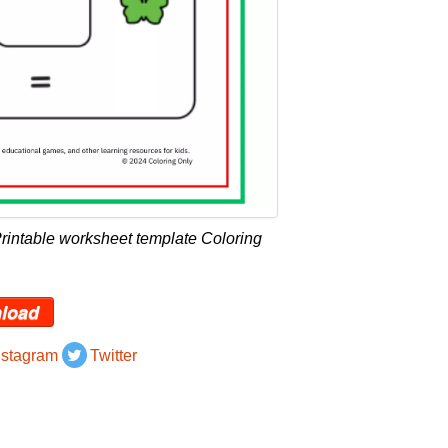
rintable worksheet template Coloring
load
nstagram
Twitter