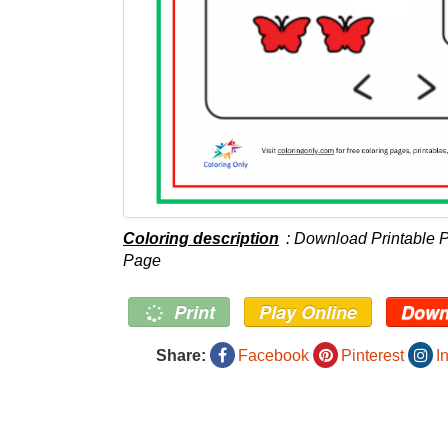
Coloring description
: Download Printable P
Page
Print
Play Online
Down
Share:
Facebook
Pinterest
I