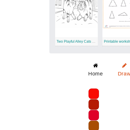
Two Playful Alley Cats on City Street Coloring Page
Home
Dra