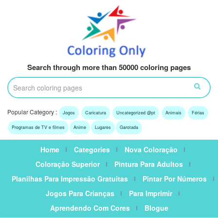
Search through more than 50000 coloring pages
Popular Category :
Jogos
Caricatura
Uncategorized @pt
Animais
Férias
Programas de TV e filmes
Anime
Lugares
Garotada
Home
Categories
Nova Coloração
Coloração Superior
Pintura Para Adultos
Planilhas Para Impressão Gratuitas
Pintar Por Números
Jogos Para Crianças
Para Imprimir
Aprendendo Com Cores
Blogue