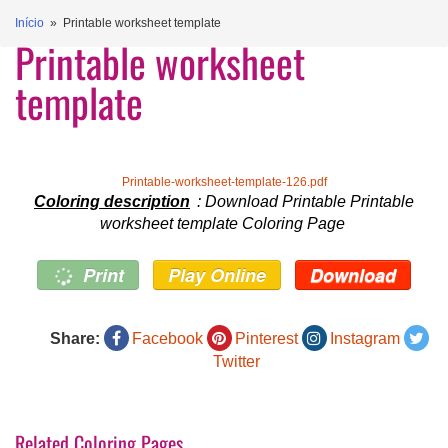
Início
» Printable worksheet template
Printable worksheet
template
Printable-worksheet-template-126.pdf
Coloring description
: Download Printable Printable
worksheet template Coloring Page
Print
Play Online
Download
Share:
Facebook
Pinterest
Instagram
Twitter
Related Coloring Pages