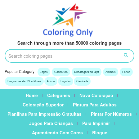
Search through more than 50000 coloring pages
Popular Category :
Jogos
Caricatura
Uncategorized @pt
Animais
Férias
Programas de TV e filmes
Anime
Lugares
Garotada
Home
Categories
Nova Coloração
Coloração Superior
Pintura Para Adultos
Planilhas Para Impressão Gratuitas
Pintar Por Números
Jogos Para Crianças
Para Imprimir
Aprendendo Com Cores
Blogue