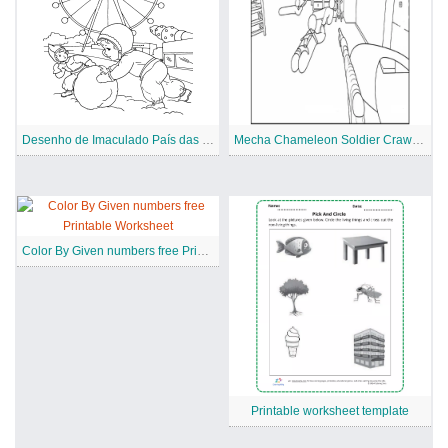
Desenho de Imaculado País das Maravilhas do Inverno para colorir
Mecha Chameleon Soldier Crawling with Rifle Coloring Page
Color By Given numbers free Printable Worksheet
Printable worksheet template