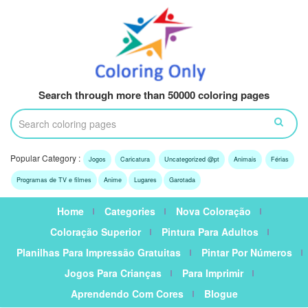
Search through more than 50000 coloring pages
Popular Category :
Jogos
Caricatura
Uncategorized @pt
Animais
Férias
Programas de TV e filmes
Anime
Lugares
Garotada
Home
Categories
Nova Coloração
Coloração Superior
Pintura Para Adultos
Planilhas Para Impressão Gratuitas
Pintar Por Números
Jogos Para Crianças
Para Imprimir
Aprendendo Com Cores
Blogue