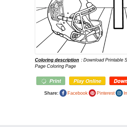
Coloring description
: Download Printable 
Page Coloring Page
Print
Play Online
Down
Share:
Facebook
Pinterest
I