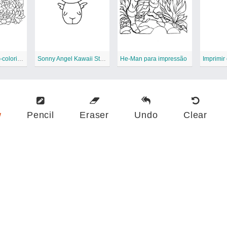
potted-succulent-coloring-page
Sonny Angel Kawaii Style Coloring Page-01
He-Man para impressão
w
Pencil
Eraser
Undo
Clear