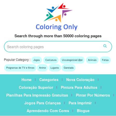
Search through more than 50000 coloring pages
Popular Category :
Jogos
Caricatura
Uncategorized @pt
Animais
Férias
Programas de TV e filmes
Anime
Lugares
Garotada
Home
Categories
Nova Coloração
Coloração Superior
Pintura Para Adultos
Planilhas Para Impressão Gratuitas
Pintar Por Números
Jogos Para Crianças
Para Imprimir
Aprendendo Com Cores
Blogue