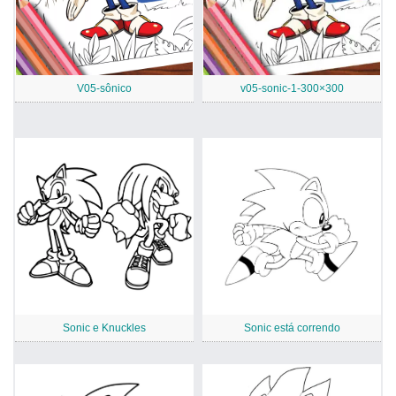
V05-sônico
v05-sonic-1-300×300
Sonic e Knuckles
Sonic está correndo