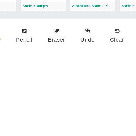
Sonic e amigos
Assustador Sonic O Monstro
Sonic c
w
Pencil
Eraser
Undo
Clear