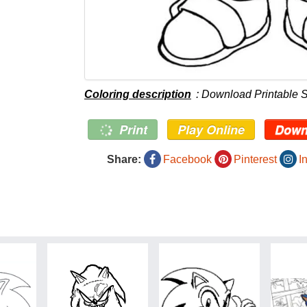
Coloring description
: Download Printable S
Print
Play Online
Down
Share:
Facebook
Pinterest
I