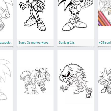
basquete
Sonic Os mortos-vivos
Sonic grátis
v05-son