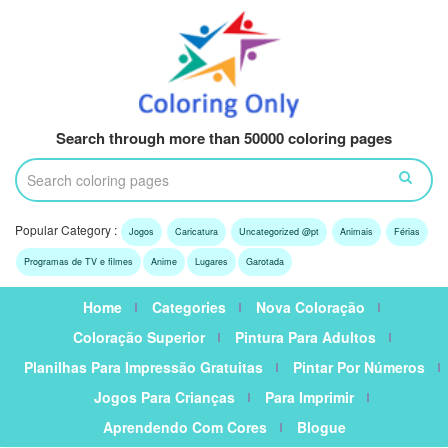
Search through more than 50000 coloring pages
Popular Category :
Jogos
Caricatura
Uncategorized @pt
Animais
Férias
Programas de TV e filmes
Anime
Lugares
Garotada
Home
Categories
Nova Coloração
Coloração Superior
Pintura Para Adultos
Planilhas Para Impressão Gratuitas
Pintar Por Números
Jogos Para Crianças
Para Imprimir
Aprendendo Com Cores
Blogue