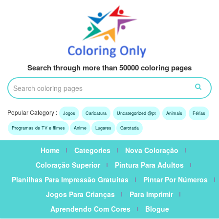
Search through more than 50000 coloring pages
Popular Category :
Jogos
Caricatura
Uncategorized @pt
Animais
Férias
Programas de TV e filmes
Anime
Lugares
Garotada
Home
Categories
Nova Coloração
Coloração Superior
Pintura Para Adultos
Planilhas Para Impressão Gratuitas
Pintar Por Números
Jogos Para Crianças
Para Imprimir
Aprendendo Com Cores
Blogue