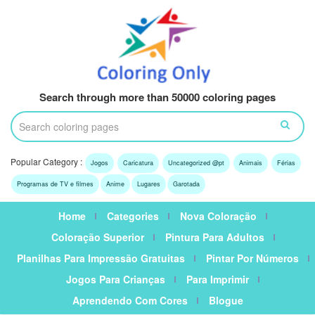
Search through more than 50000 coloring pages
Popular Category :
Jogos
Caricatura
Uncategorized @pt
Animais
Férias
Programas de TV e filmes
Anime
Lugares
Garotada
Home
Categories
Nova Coloração
Coloração Superior
Pintura Para Adultos
Planilhas Para Impressão Gratuitas
Pintar Por Números
Jogos Para Crianças
Para Imprimir
Aprendendo Com Cores
Blogue