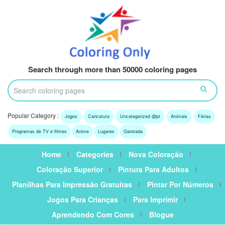
Search through more than 50000 coloring pages
Popular Category :
Jogos
Caricatura
Uncategorized @pt
Animais
Férias
Programas de TV e filmes
Anime
Lugares
Garotada
Home
Categories
Nova Coloração
Coloração Superior
Pintura Para Adultos
Planilhas Para Impressão Gratuitas
Pintar Por Números
Jogos Para Crianças
Para Imprimir
Aprendendo Com Cores
Blogue