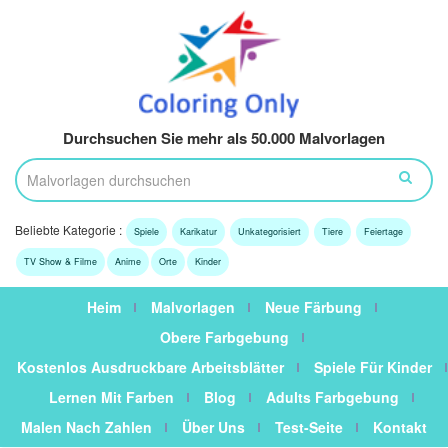
Durchsuchen Sie mehr als 50.000 Malvorlagen
Beliebte Kategorie :
Spiele
Karikatur
Unkategorisiert
Tiere
Feiertage
TV Show & Filme
Anime
Orte
Kinder
Heim
Malvorlagen
Neue Färbung
Obere Farbgebung
Kostenlos Ausdruckbare Arbeitsblätter
Spiele Für Kinder
Lernen Mit Farben
Blog
Adults Farbgebung
Malen Nach Zahlen
Über Uns
Test-Seite
Kontakt