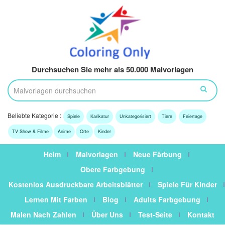
Durchsuchen Sie mehr als 50.000 Malvorlagen
Beliebte Kategorie :
Spiele
Karikatur
Unkategorisiert
Tiere
Feiertage
TV Show & Filme
Anime
Orte
Kinder
Heim
Malvorlagen
Neue Färbung
Obere Farbgebung
Kostenlos Ausdruckbare Arbeitsblätter
Spiele Für Kinder
Lernen Mit Farben
Blog
Adults Farbgebung
Malen Nach Zahlen
Über Uns
Test-Seite
Kontakt