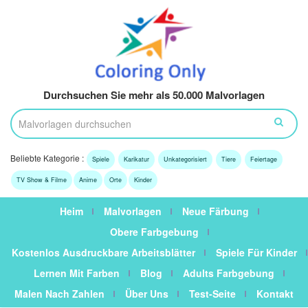
Durchsuchen Sie mehr als 50.000 Malvorlagen
Beliebte Kategorie :
Spiele
Karikatur
Unkategorisiert
Tiere
Feiertage
TV Show & Filme
Anime
Orte
Kinder
Heim
Malvorlagen
Neue Färbung
Obere Farbgebung
Kostenlos Ausdruckbare Arbeitsblätter
Spiele Für Kinder
Lernen Mit Farben
Blog
Adults Farbgebung
Malen Nach Zahlen
Über Uns
Test-Seite
Kontakt