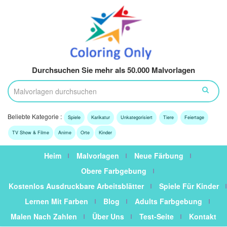
Durchsuchen Sie mehr als 50.000 Malvorlagen
Beliebte Kategorie :
Spiele
Karikatur
Unkategorisiert
Tiere
Feiertage
TV Show & Filme
Anime
Orte
Kinder
Heim
Malvorlagen
Neue Färbung
Obere Farbgebung
Kostenlos Ausdruckbare Arbeitsblätter
Spiele Für Kinder
Lernen Mit Farben
Blog
Adults Farbgebung
Malen Nach Zahlen
Über Uns
Test-Seite
Kontakt