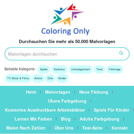
Durchsuchen Sie mehr als 50.000 Malvorlagen
Beliebte Kategorie :
Spiele
Karikatur
Unkategorisiert
Tiere
Feiertage
TV Show & Filme
Anime
Orte
Kinder
Heim
Malvorlagen
Neue Färbung
Obere Farbgebung
Kostenlos Ausdruckbare Arbeitsblätter
Spiele Für Kinder
Lernen Mit Farben
Blog
Adults Farbgebung
Malen Nach Zahlen
Über Uns
Test-Seite
Kontakt