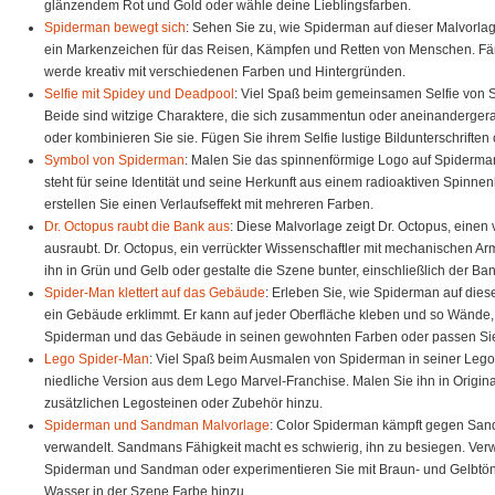
glänzendem Rot und Gold oder wähle deine Lieblingsfarben.
Spiderman bewegt sich
: Sehen Sie zu, wie Spiderman auf dieser Malvorla
ein Markenzeichen für das Reisen, Kämpfen und Retten von Menschen. Fä
werde kreativ mit verschiedenen Farben und Hintergründen.
Selfie mit Spidey und Deadpool
: Viel Spaß beim gemeinsamen Selfie von 
Beide sind witzige Charaktere, die sich zusammentun oder aneinandergera
oder kombinieren Sie sie. Fügen Sie ihrem Selfie lustige Bildunterschriften
Symbol von Spiderman
: Malen Sie das spinnenförmige Logo auf Spiderman
steht für seine Identität und seine Herkunft aus einem radioaktiven Spinn
erstellen Sie einen Verlaufseffekt mit mehreren Farben.
Dr. Octopus raubt die Bank aus
: Diese Malvorlage zeigt Dr. Octopus, eine
ausraubt. Dr. Octopus, ein verrückter Wissenschaftler mit mechanischen Ar
ihn in Grün und Gelb oder gestalte die Szene bunter, einschließlich der B
Spider-Man klettert auf das Gebäude
: Erleben Sie, wie Spiderman auf dies
ein Gebäude erklimmt. Er kann auf jeder Oberfläche kleben und so Wände
Spiderman und das Gebäude in seinen gewohnten Farben oder passen Sie
Lego Spider-Man
: Viel Spaß beim Ausmalen von Spiderman in seiner Lego-
niedliche Version aus dem Lego Marvel-Franchise. Malen Sie ihn in Original
zusätzlichen Legosteinen oder Zubehör hinzu.
Spiderman und Sandman Malvorlage
: Color Spiderman kämpft gegen Sand
verwandelt. Sandmans Fähigkeit macht es schwierig, ihn zu besiegen. Ve
Spiderman und Sandman oder experimentieren Sie mit Braun- und Gelbtö
Wasser in der Szene Farbe hinzu.