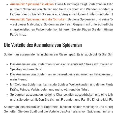
Ausmalbild Spiderman in Aktion
: Diese Malvorlage zeigt Spiderman in Aktio
nur beim Schießen von Netzen und beim Krabbeln von Wänden, sondern auc
Farben oder probieren Sie neue aus. Vergiss nicht, dem Hintergrund, dem
Ausmalbild Spiderman und die Schurken
: Begleite Spiderman und seine S
– auf dieser Malvorlage. Spiderman stellt sich Gegnern mit unterschiedlich
charakteristischen Farben oder kombinieren Sie sie. Fügen Sie dem Hinter
Farbe hinzu.
Die Vorteile des Ausmalens von Spiderman
Spiderman auszumalen ist nicht nur ein Riesenspaß; Es ist auch gut für Sie! Sch
Das Ausmalen von Spiderman ist eine entspannte Art, Stress abzubauen und
Spa-Tag für Ihren Geist!
Das Ausmalen von Spiderman verbessert deine motorischen Fähigkeiten un
mein Freund!
Mit Coloring Spiderman kannst du Spideys Welt erkunden und deiner Fantas
Kräfte, Feinde, Verbündeten und mehr, während du färbst.
Spiderman auszumalen ist deine Chance, dich auszudrücken und eine tolle
und -stile oder schließen Sie sich mit Freunden und Familie für eine Mal-
Spiderman, ein erstaunlicher Superheld, bietet mit seinen vielfältigen und auf
Genießen Sie den Spaß und die Vorteile des Ausmalens von Spiderman mit un