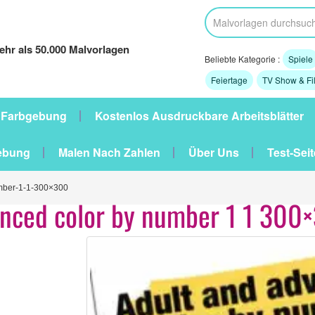
hr als 50.000 Malvorlagen
Beliebte Kategorie :
Spiele
Feiertage
TV Show & Fi
 Farbgebung
Kostenlos Ausdruckbare Arbeitsblätter
ebung
Malen Nach Zahlen
Über Uns
Test-Seit
mber-1-1-300×300
anced color by number 1 1 300