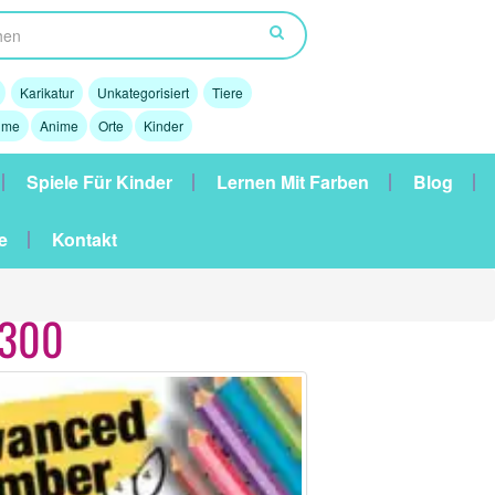
Karikatur
Unkategorisiert
Tiere
lme
Anime
Orte
Kinder
Spiele Für Kinder
Lernen Mit Farben
Blog
e
Kontakt
×300