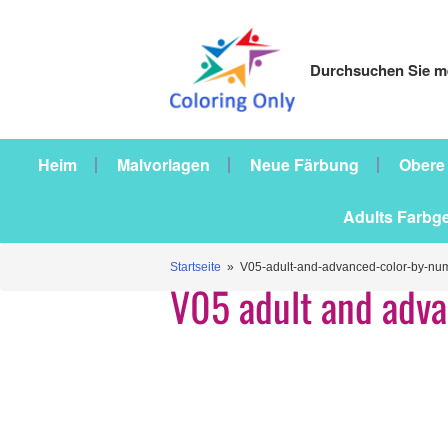
Durchsuchen Sie me
Heim
Malvorlagen
Neue Färbung
Obere
Adults Farbg
Startseite
» V05-adult-and-advanced-color-by-nu
V05 adult and adv