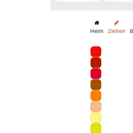
Heim
Ziehen
B