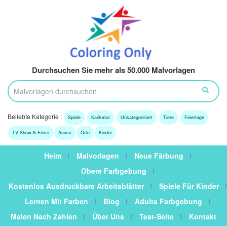
Durchsuchen Sie mehr als 50.000 Malvorlagen
Beliebte Kategorie :
Spiele
Karikatur
Unkategorisiert
Tiere
Feiertage
TV Show & Filme
Anime
Orte
Kinder
Heim
Malvorlagen
Neue Färbung
Obere Farbgebung
Kostenlos Ausdruckbare Arbeitsblätter
Spiele Für Kinder
Lernen Mit Farben
Blog
Adults Farbgebung
Malen Nach Zahlen
Über Uns
Test-Seite
Kontakt