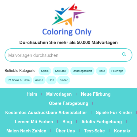
Durchsuchen Sie mehr als 50.000 Malvorlagen
Beliebte Kategorie :
Spiele
Karikatur
Unkategorisiert
Tiere
Feiertage
TV Show & Filme
Anime
Orte
Kinder
Heim
Malvorlagen
Neue Färbung
Obere Farbgebung
Kostenlos Ausdruckbare Arbeitsblätter
Spiele Für Kinder
Lernen Mit Farben
Blog
Adults Farbgebung
Malen Nach Zahlen
Über Uns
Test-Seite
Kontakt