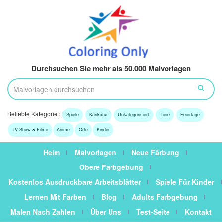
Durchsuchen Sie mehr als 50.000 Malvorlagen
Beliebte Kategorie :
Spiele
Karikatur
Unkategorisiert
Tiere
Feiertage
TV Show & Filme
Anime
Orte
Kinder
Heim
Malvorlagen
Neue Färbung
Obere Farbgebung
Kostenlos Ausdruckbare Arbeitsblätter
Spiele Für Kinder
Lernen Mit Farben
Blog
Adults Farbgebung
Malen Nach Zahlen
Über Uns
Test-Seite
Kontakt