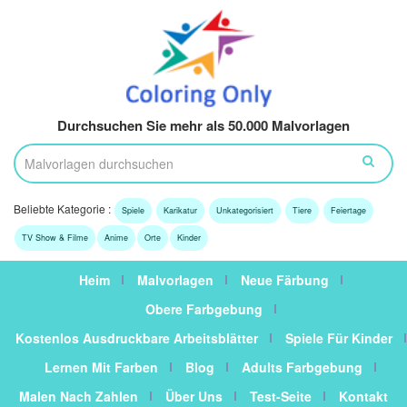
Durchsuchen Sie mehr als 50.000 Malvorlagen
Beliebte Kategorie :
Spiele
Karikatur
Unkategorisiert
Tiere
Feiertage
TV Show & Filme
Anime
Orte
Kinder
Heim
Malvorlagen
Neue Färbung
Obere Farbgebung
Kostenlos Ausdruckbare Arbeitsblätter
Spiele Für Kinder
Lernen Mit Farben
Blog
Adults Farbgebung
Malen Nach Zahlen
Über Uns
Test-Seite
Kontakt