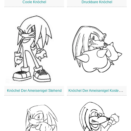
Coole Knöchel
Druckbare Knöchel
K
nöchel Der Ameisenigel Kostenlos zum Ausdrucken
Knöchel Der Ameisenigel Stehend