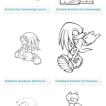
K
nöchel Der Ameisenigel zum Ausmalen
Drucken Knöchel Der Ameisenigel
K
ostenlos druckbare Knöchel Der Ameisenigel
D
ruckbare Knöchel Der Ameisenigel