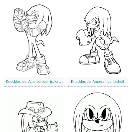
K
nuckles, der Ameisenigel, ist kampfbereit
Knuckles der Ameisenigel lächelt