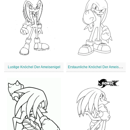
E
rstaunliche Knöchel Der Ameisenigel
Lustige Knöchel Der Ameisenigel