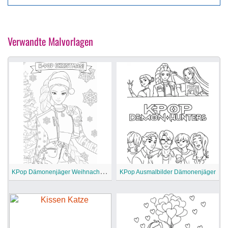
Verwandte Malvorlagen
K
Pop Dämonenjäger Weihnachtsmalbilder
KPop Ausmalbilder Dämonenjäger