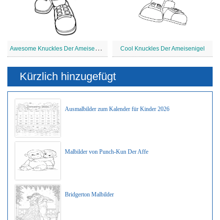
A
wesome Knuckles Der Ameisenigel
Cool Knuckles Der Ameisenigel
Kürzlich hinzugefügt
Ausmalbilder zum Kalender für Kinder 2026
Malbilder von Punch-Kun Der Affe
Bridgerton Malbilder