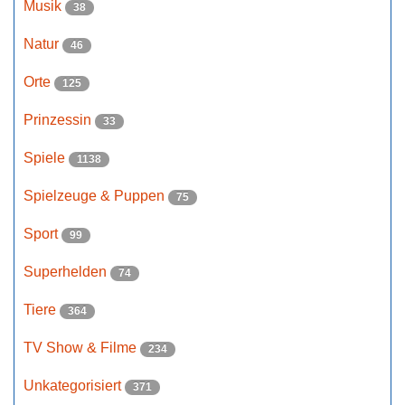
Musik
38
Natur
46
Orte
125
Prinzessin
33
Spiele
1138
Spielzeuge & Puppen
75
Sport
99
Superhelden
74
Tiere
364
TV Show & Filme
234
Unkategorisiert
371