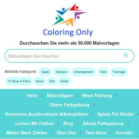
Durchsuchen Sie mehr als 50.000 Malvorlagen
Beliebte Kategorie :
Spiele
Karikatur
Unkategorisiert
Tiere
Feiertage
TV Show & Filme
Anime
Orte
Kinder
Heim
Malvorlagen
Neue Färbung
Obere Farbgebung
Kostenlos Ausdruckbare Arbeitsblätter
Spiele Für Kinder
Lernen Mit Farben
Blog
Adults Farbgebung
Malen Nach Zahlen
Über Uns
Test-Seite
Kontakt