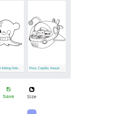
Professor Inkling Octonautas 2
Peso, Capitão, Kwazii no navio Octonauts
Save
Size