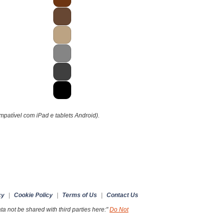
ompatível com iPad e tablets Android).
cy
|
Cookie Policy
|
Terms of Us
|
Contact Us
a not be shared with third parties here:"
Do Not