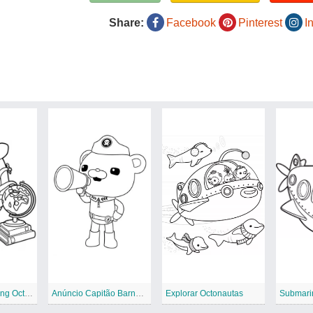
Share:
Facebook
Pinterest
I
Professores Inkling Octonautas
Anúncio Capitão Barnacles
Explorar Octonautas
Submari