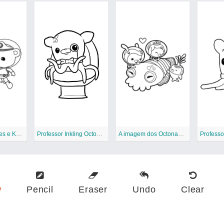
Capitão Barnacles e Kwazii
Professor Inkling Octonautas 4
A imagem dos Octonautas
w
Pencil
Eraser
Undo
Clear